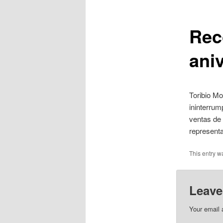
primary
Rec
content
ani
Toribio Mo
ininterru
ventas de 
representa
This entry w
Leave
Your email 