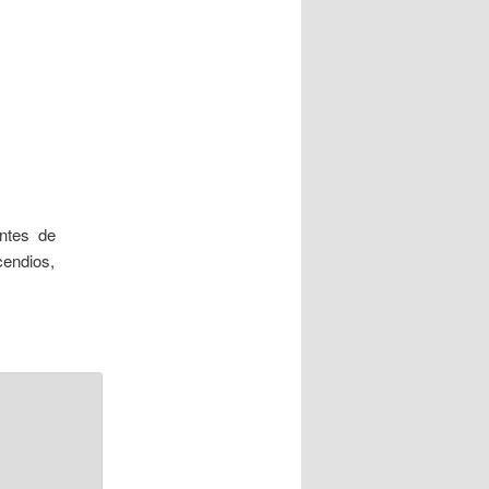
entes de
ncendios,