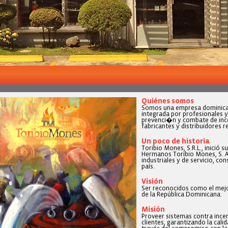
Quiénes somos
Somos una empresa dominica
integrada por profesionales y
prevenci�n y combate de ince
fabricantes y distribuidores r
Un poco de historia
Toribio Mones, S.R.L., inició
Hermanos Toribio Mones, S. A.
industriales y de servicio, c
país.
Visión
Ser reconocidos como el mejo
de la República Dominicana.
Misión
Proveer sistemas contra ince
clientes, garantizando la cali