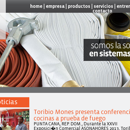
|
|
|
|
home
empresa
productos
servicios
entre
contacto
ticias
Toribio Mones presenta conferenc
cocinas a prueba de fuego
PUNTA CANA, REP. DOM., Durante la XXVII
Exposici�n Comercial ASONAHORES 2013, Tori