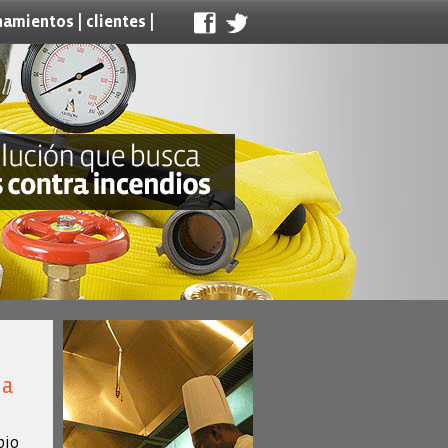
|
|
namientos
clientes
ia
bio