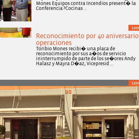
Mones Equipos contra Incendios present� la
Conferencia ?Cocinas ...
Reconocimiento por 40 aniversario
operaciones
Toribio Mones recibi� una placa de
reconocimiento por sus a�os de servicio
ininterrumpido de parte de los se�ores Andy
Halasz y Mayra D�az, Vicepresid ...